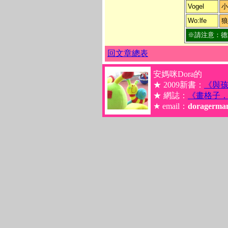
Vogel
小
Wo:lfe
狼
※請注意：德
回文章總表
安媽咪Dora的
★ 2009新書：
《與
★ 網誌：
《畫格子
★ email：
doragerma