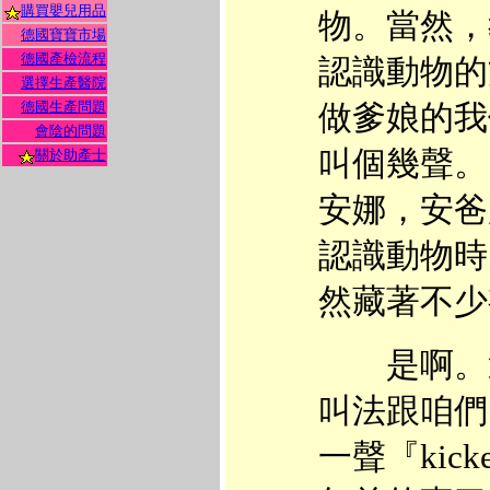
購買嬰兒用品
物。當然，
德國寶寶市場
德國產檢流程
認識動物的
選擇生產醫院
德國生產問題
做爹娘的我
會陰的問題
叫個幾聲。
關於助產士
安娜，安爸
認識動物時
然藏著不少
是啊。還
叫法跟咱們
一聲『kic