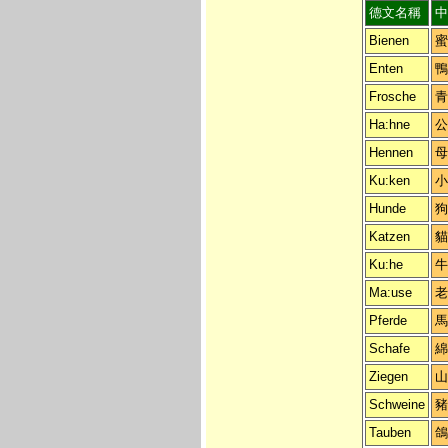
德文名稱
中
Bienen
蜜
Enten
鴨
Frosche
青
Ha:hne
公
Hennen
母
Ku:ken
小
Hunde
狗
Katzen
貓
Ku:he
牛
Ma:use
老
Pferde
馬
Schafe
綿
Ziegen
山
Schweine
豬
Tauben
鴿