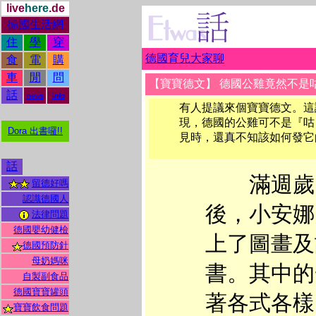
live
here
.de
德國生活網
住
學
穿
德國育兒大家聊
食
電
購
車
閒
問
【寶寶德文】 德國公雞竟然不是
話
news
info
有人提議來個寶寶德文。這
現，德國的公雞可不是『咕－
Dora 出書囉!!
見時，還真不知該如何發它
話
滿週歲
留德好嗎
認識德國人
後，小安娜
法律問題
德國嬰幼健檢
上了圖畫及
德國預防針
母奶媽咪
書。其中的
自製副食品
德國寶寶罐頭
著各式各樣
寶寶飲食問題