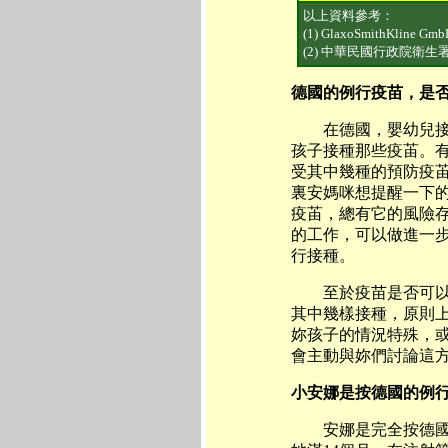
以上資料參考：
(1) GlaxoSmithKline
(2) 中華民國行政院衛生
德國的例行疫苗，是
在德國，嬰幼兒接種
孩子接種那些疫苖。
受其中幾種的預防疫
裏安媽咪想提醒一下
疫苖，總有它的風險
的工作，可以做進一
行接種。
至於疫苗是否可以單
其中幾樣接種，原則
妳孩子的情況特殊，
會主動與妳們討論這
小安娜是按德國的例
安娜是完全按德國的