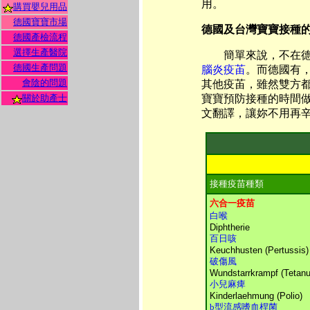
用。
購買嬰兒用品
德國寶寶市場
德國及台灣寶寶接種
德國產檢流程
選擇生產醫院
簡單來說，不在德
德國生產問題
腦炎疫苖
。而德國有
會陰的問題
其他疫苖，雖然雙方
關於助產士
寶寶預防接種的時間
文翻譯，讓妳不用再
接種疫苗種類
六合一疫苗
白喉
Diphtherie
百日咳
Keuchhusten (Pertussis)
破傷風
Wundstarrkrampf (Tetanu
小兒麻痺
Kinderlaehmung (Polio)
b型流感嗜血桿菌