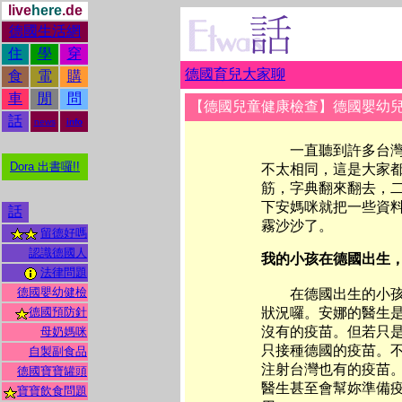
live
here
.de
德國生活網
住
學
穿
德國育兒大家聊
食
電
購
車
閒
問
【德國兒童健康檢查】德國嬰幼兒預防
話
news
info
一直聽到許多台灣媽
Dora 出書囉!!
不太相同，這是大家
筋，字典翻來翻去，
下安媽咪就把一些資
話
霧沙沙了。
留德好嗎
認識德國人
我的小孩在德國出生
法律問題
德國嬰幼健檢
在德國出生的小孩，
德國預防針
狀況囉。安娜的醫生
沒有的疫苗。但若只
母奶媽咪
只接種德國的疫苗。
自製副食品
注射台灣也有的疫苗
德國寶寶罐頭
醫生甚至會幫妳準備
寶寶飲食問題