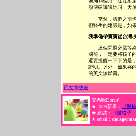
她滿14個月，在注射
順便建議讓她同一天
當然，我們之前也曾
但醫生的建議是，如
我準備帶寶寶從台灣/
這個問題必需等妳們
國前，一定要將孩子
還要提醒一下下的是
證明。另外，如果妳
的英文診斷書。
回文章總表
安媽咪Dora的
★ 2009新書：
《與
★ 網誌：
《畫格子
★ email：
doragerma