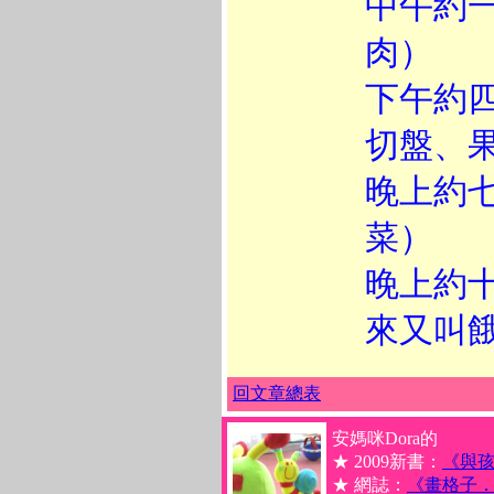
中午約
肉）
下午約
切盤、
晚上約
菜）
晚上約
來又叫
回文章總表
安媽咪Dora的
★ 2009新書：
《與
★ 網誌：
《畫格子