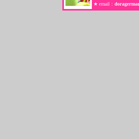
★ email：
doragerma