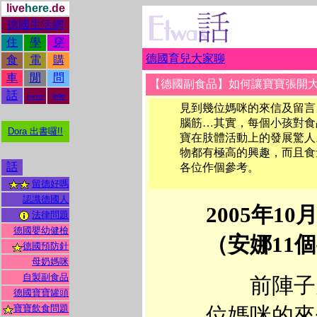
live
here
.de
德國生活網
住
學
穿
德國育兒大家聊
食
電
購
車
閒
問
【德國副食品】如何讓寶寶張開
話
news
info
見到幾位媽咪的來信及留言
腦筋…其實，每個小孩對食
Dora 出書囉!!
寶在肢體活動上的發展驚人
物都有極高的興趣，而且食
話
各位作個參考。
留德好嗎
認識德國人
2005年10
法律問題
德國嬰幼健檢
（安娜11
德國預防針
母奶媽咪
自製副食品
前陣子
德國寶寶罐頭
寶寶飲食問題
位媽咪的來