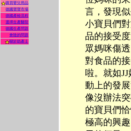
購買嬰兒用品
言，發現似
德國寶寶市場
德國產檢流程
小寶貝們對
選擇生產醫院
德國生產問題
品的接受度
會陰的問題
關於助產士
眾媽咪傷透
對食品的接
啦。就如J
動上的發展
像沒辦法突
的寶貝們恰
極高的興趣