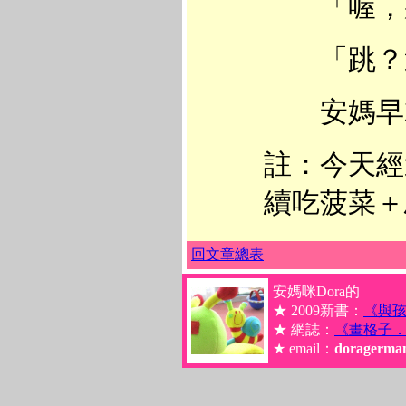
「喔，那
「跳？
安媽早就無
註：今天經
續吃菠菜＋
回文章總表
安媽咪Dora的
★ 2009新書：
《與
★ 網誌：
《畫格子
★ email：
doragerma