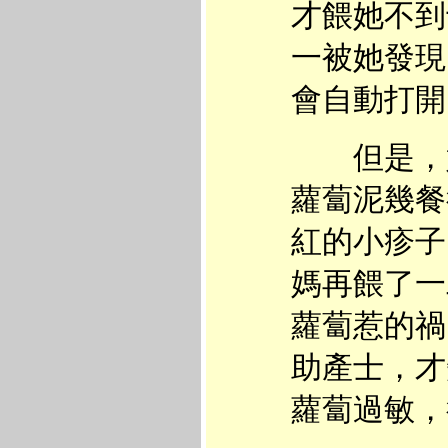
才餵她不到
一被她發現
會自動打開
但是，好
蘿蔔泥幾餐
紅的小疹子
媽再餵了一
蘿蔔惹的禍
助產士，才
蘿蔔過敏，