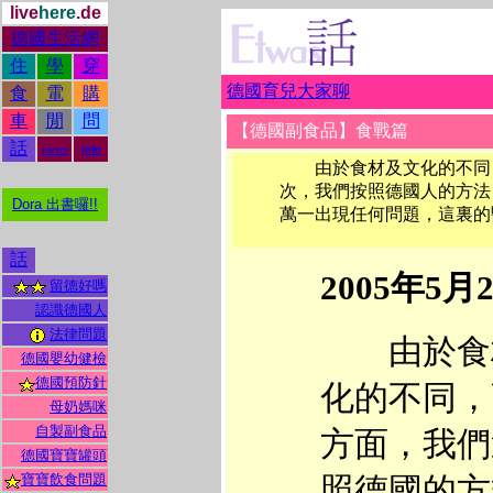
live
here
.de
德國生活網
住
學
穿
德國育兒大家聊
食
電
購
車
閒
問
【德國副食品】食戰篇
話
news
info
由於食材及文化的不同，
次，我們按照德國人的方法
Dora 出書囉!!
萬一出現任何問題，這裏的醫
話
2005年5月
留德好嗎
認識德國人
法律問題
由於食
德國嬰幼健檢
德國預防針
化的不同，
母奶媽咪
自製副食品
方面，我們
德國寶寶罐頭
寶寶飲食問題
照德國的方